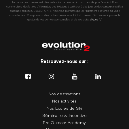
J’accepte que mon mail soit utilisé à des fins de prospection commerciale pour l’envoi d’offres
commerciales, des lettres d’information, des invitations à participer à des jeux ou des concours relatifs à
l’ensemble du réseau EVOLUTION 2. Nous vous informons que ce traitement est fondé sur votre
consentement. Vous pouvez retirer votre consentement à tout moment. Pour en savoir plus sur la
gestion de vos données personnelles et de vos droits :
cliquez ici
Retrouvez-nous sur :
Nos destinations
Nos activités
Nos Ecoles de Ski
Séminaire & Incentive
Pro Outdoor Academy