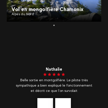
Vol en mongolfière Chamonix
Alpes du Nord
Nathalie
x d
Belle sortie en montgolfière. Le pilote très
Un
sympathique a bien expliqué le fonctionnement
et décrit ce que l’on survolait
Précédent
En