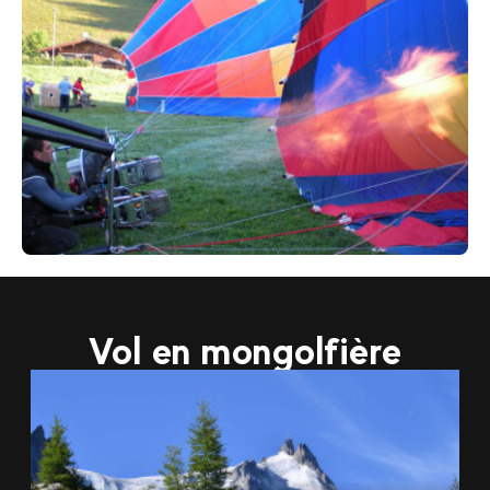
255
€
Chamonix
Dès
Montgolfière
Vol en mongolfière