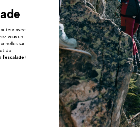
lade
 hauteur avec
frez vous un
onnelles sur
 et de
 à
l'escalade
!