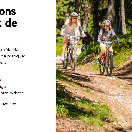
ions
t de
e vélo. Son
 de pratiquer
Avec
s
sage
votre rythme
rouve son