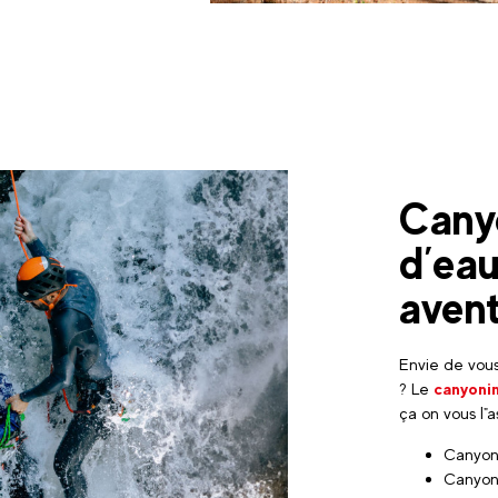
Canyo
d’eau
aven
Envie de vous
? Le
canyoni
ça on vous l"
Canyon
Canyon