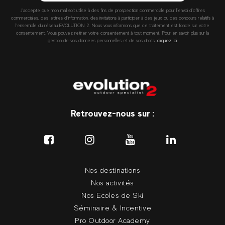
J’accepte que mon mail soit utilisé à des fins de prospection commerciale pour l’envoi d’offres
commerciales, des lettres d’information, des invitations à participer à des jeux ou des concours relatifs à
l’ensemble du réseau EVOLUTION 2. Nous vous informons que ce traitement est fondé sur votre
consentement. Vous pouvez retirer votre consentement à tout moment. Pour en savoir plus sur la
gestion de vos données personnelles et de vos droits :
cliquez ici
Retrouvez-nous sur :
Nos destinations
Nos activités
Nos Ecoles de Ski
Séminaire & Incentive
Pro Outdoor Academy