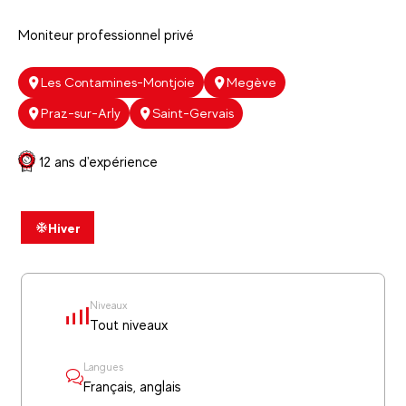
Moniteur professionnel privé
Les Contamines-Montjoie
Megève
Praz-sur-Arly
Saint-Gervais
12 ans d'expérience
Hiver
Niveaux
Tout niveaux
Langues
Français, anglais