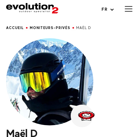
Ouvrir le menu
FR
ACCUEIL
MONITEURS-PRIVÉS
MAËL D
Maël D