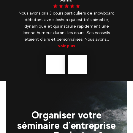
 un
Nous avons pris 3 cours particuliers de snowboard
1
er.
débutant avec Joshua qui est très aimable,
dynamique et qui instaure rapidement une
bonne humeur durant les cours. Ses conseils
étaient clairs et personnalisés. Nous avons...
voir plus
Précédent
En
savoir
plus
Organiser votre
séminaire d’entreprise