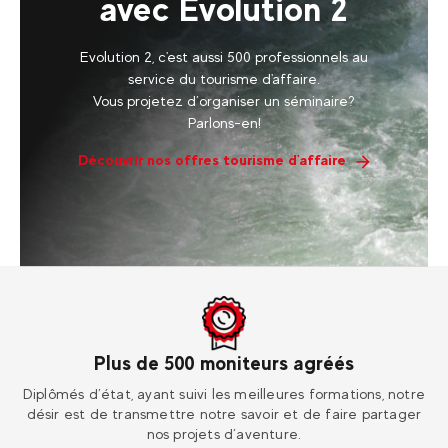
avec Evolution 2
Evolution 2, c'est aussi 500 professionnels au
service du tourisme d'affaire.
Vous projetez d’organiser un séminaire?
Parlons-en!
Découvrir nos offres tourisme d'affaire
Plus de 500 moniteurs agréés
ur
Diplômés d’état, ayant suivi les meilleures formations, notre
Re
désir est de transmettre notre savoir et de faire partager
nos projets d’aventure.