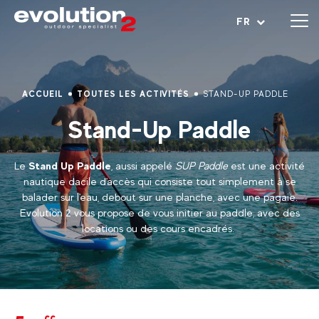
Ouvrir le menu
FR
ACCUEIL
TOUTES LES ACTIVITÉS
STAND-UP PADDLE
Stand-Up Paddle
Le
Stand Up Paddle
, aussi appelé
SUP Paddle
est une activité
nautique dacile d'accès qui consiste tout simplement à se
balader sur l'eau, debout sur une planche, avec une pagaie.
Evolution 2 vous propose de vous initier au paddle, avec des
locations ou des cours encadrés.