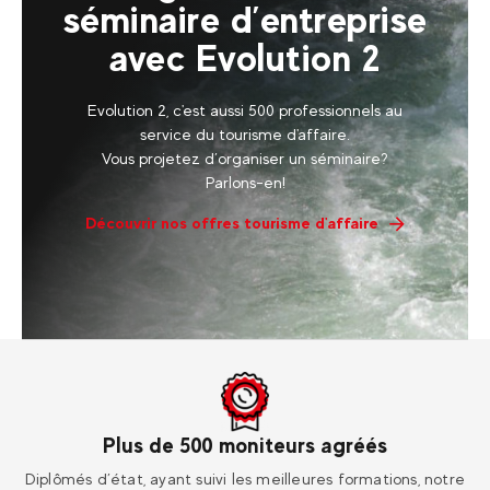
séminaire d’entreprise
avec Evolution 2
Evolution 2, c'est aussi 500 professionnels au
service du tourisme d'affaire.
Vous projetez d’organiser un séminaire?
Parlons-en!
Découvrir nos offres tourisme d'affaire
Dans le monde entier
tre
Rendez-vous dans une de nos 30 destinations en France et
É