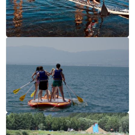
12
€
Lacanau
Dès
Stand Up Paddle - Location &
balades
120
€
Thonon-Lac Léman
Dès
ANNIV Ô LAC