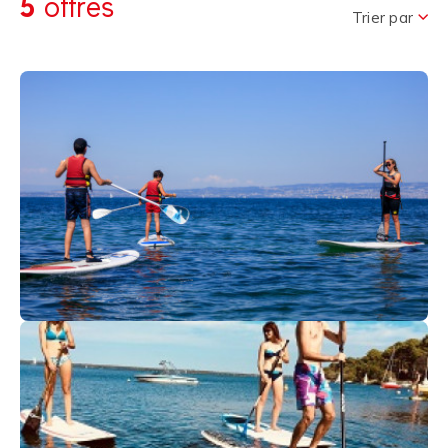
5
offres
Trier par
32
€
Thonon-Lac Léman
Dès
SEANCE STAND UP PADDLE