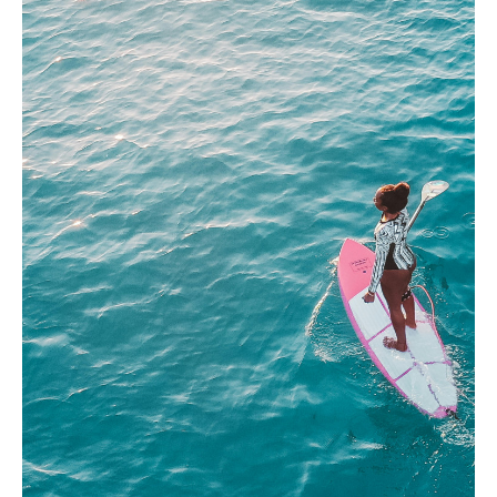
8
€
Thonon-Lac Léman
Dès
LOCATION - EQUIPEMENT PLAGE