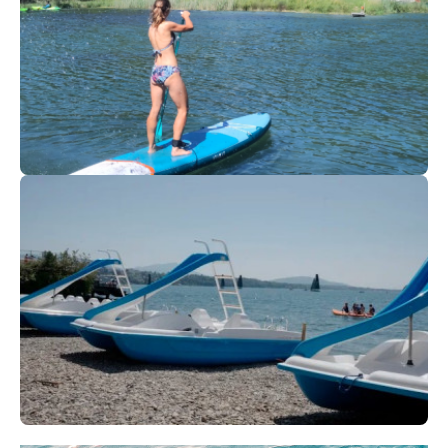
14
€
Val Cenis
Dès
Paddle